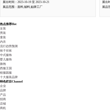
展出时间：2023-10-19 至 2023-10-21
展出时间
展品范围：面料,辅料,贴牌工厂
展品
热点推荐
Hot
女装
男装
童装
内衣
流行趋势预测
袜子丝袜
中式服饰
婴儿服饰
旗袍
西服王国
校服园服
十大服装品牌
特色栏目
Channel
企业
品牌
产品
招商
店铺
商机