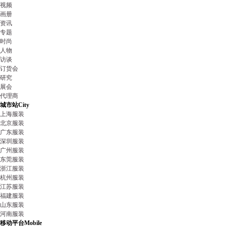
视频
画册
资讯
专题
时尚
人物
访谈
订货会
研究
展会
代理商
城市站
City
上海服装
北京服装
广东服装
深圳服装
广州服装
东莞服装
浙江服装
杭州服装
江苏服装
福建服装
山东服装
河南服装
移动平台
Mobile