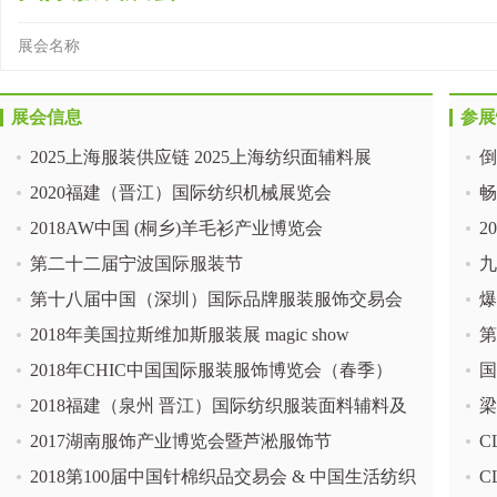
展会名称
展会信息
参展
2025上海服装供应链 2025上海纺织面辅料展
倒
2020福建（晋江）国际纺织机械展览会
畅
2018AW中国 (桐乡)羊毛衫产业博览会
中
2
第二十二届宁波国际服装节
里
九
第十八届中国（深圳）国际品牌服装服饰交易会
化
爆
2018年美国拉斯维加斯服装展 magic show
博
第
2018年CHIC中国国际服装服饰博览会（春季）
园
国
2018福建（泉州 晋江）国际纺织服装面料辅料及
还
梁
纱线展
2017湖南服饰产业博览会暨芦淞服饰节
C
2018第100届中国针棉织品交易会 & 中国生活纺织
业
C