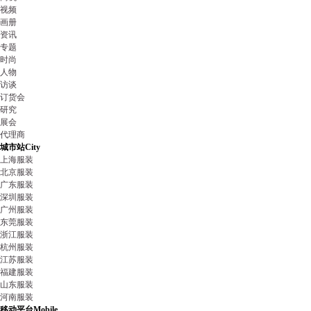
视频
画册
资讯
专题
时尚
人物
访谈
订货会
研究
展会
代理商
城市站
City
上海服装
北京服装
广东服装
深圳服装
广州服装
东莞服装
浙江服装
杭州服装
江苏服装
福建服装
山东服装
河南服装
移动平台
Mobile