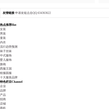
品博览会
足
友情链接
申请友链点击QQ:634363622
热点推荐
Hot
女装
男装
童装
内衣
流行趋势预测
袜子丝袜
中式服饰
婴儿服饰
旗袍
西服王国
校服园服
十大服装品牌
特色栏目
Channel
企业
品牌
产品
招商
店铺
商机