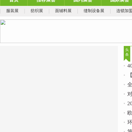
服装展
纺织展
面辅料展
缝制设备展
连锁加
头
条
◆
4
2
欧